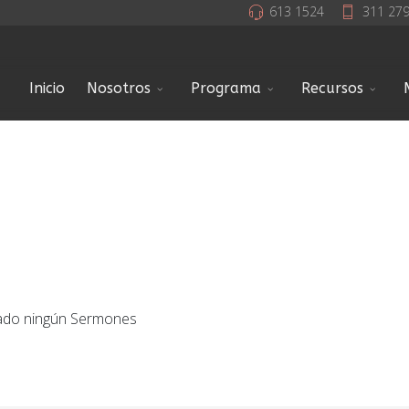
613 1524
311 27
Inicio
Nosotros
Programa
Recursos
rado ningún Sermones