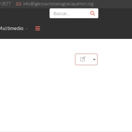
9 0577
info@iglesiacristianagraciayamor.org
Multimedia