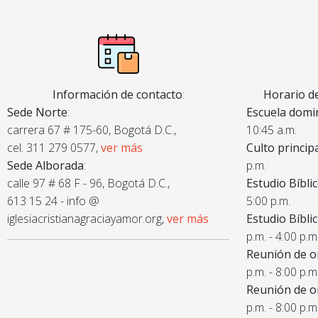
Información de contacto
:
Horario de
Sede Norte
:
Escuela domin
carrera 67 # 175-60, Bogotá D.C.,
10:45 a.m.
cel. 311 279 0577,
ver más
Culto princip
Sede Alborada
:
p.m.
calle 97 # 68 F - 96, Bogotá D.C.,
Estudio Bíbli
613 15 24 - info @
5:00 p.m.
iglesiacristianagraciayamor.org,
ver más
Estudio Bíbli
p.m. - 4:00 p.m
Reunión de o
p.m. - 8:00 p.m
Reunión de o
p.m. - 8:00 p.m