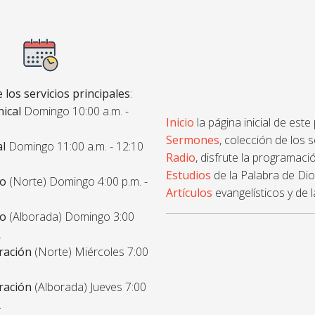
 los servicios principales
:
ical
Domingo 10:00 a.m. -
Inicio
la página inicial de este
Sermones
, colección de los 
al
Domingo 11:00 a.m. - 12:10
Radio
, disfrute la programació
Estudios
de la Palabra de Dios
co
(Norte) Domingo 4:00 p.m. -
Artículos
evangelísticos y de l
co
(Alborada) Domingo 3:00
.
ración
(Norte) Miércoles 7:00
ración
(Alborada) Jueves 7:00
.