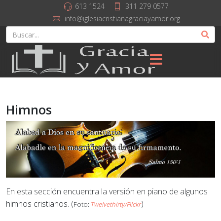
613 1524
311 279 0577
info@iglesiacristianagraciayamor.org
Himnos
En esta sección encuentra la versión en piano de algunos
himnos cristianos. (
)
Foto:
Twelvethirty/Flickr