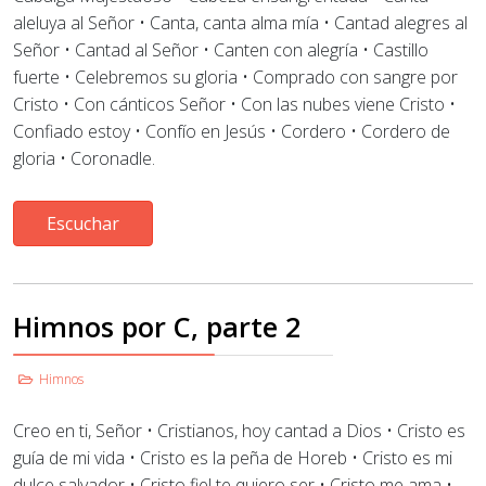
aleluya al Señor
•
Canta, canta alma mía
•
Cantad alegres al
Señor
•
Cantad al Señor
•
Canten con alegría
•
Castillo
fuerte
•
Celebremos su gloria
•
Comprado con sangre por
Cristo
• Con cánticos Señor
•
Con las nubes viene Cristo
•
Confiado estoy • Confío en Jesús
•
Cordero
•
Cordero de
gloria
• Coronadle
.
Escuchar
Himnos por C, parte 2
Himnos
Creo en ti, Señor
•
Cristianos, hoy cantad a Dios
•
Cristo es
guía de mi vida
•
Cristo es la peña de Horeb
•
Cristo es mi
dulce salvador
• Cristo fiel te quiero ser •
Cristo me ama
•