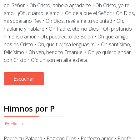
del Señor
•
Oh Cristo, anhelo agradarte • Oh Cristo, yo te
amo • ¡Oh, cuánto le amo!
•
Oh deja que el Señor • Oh Dios,
mi soberano Rey • Oh Dios, revélame tu voluntad • Oh,
háblame y hablaré • Oh Padre, eterno Dios • Oh profundo
inmenso amor
•
Oh, pueblecito de Belén • Oh qué amigo
nos es Cristo
•
Oh, que tuviera lenguas mil • Oh santísimo,
felicísimo • Oh ven, bendito Emanuel • Oh yo quiero andar
con Cristo
•
Oíd un son en alta esfera.
Escuchar
Himnos por P
Himnos
Padre, tu Palabra • Paz con Dios • Perfecto amor
•
Por fe