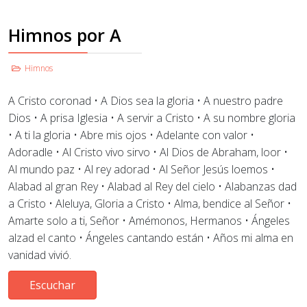
Himnos por A
Himnos
A Cristo coronad • A Dios sea la gloria • A nuestro padre
Dios • A prisa Iglesia
•
A servir a Cristo • A su nombre gloria
• A ti la gloria • Abre mis ojos • Adelante con valor
•
Adoradle • Al Cristo vivo sirvo • Al Dios de Abraham, loor •
Al mundo paz • Al rey adorad • Al Señor Jesús loemos
•
Alabad al gran Rey
•
Alabad al Rey del cielo
•
Alabanzas dad
a Cristo • Aleluya, Gloria a Cristo • Alma, bendice al Señor •
Amarte solo a ti, Señor • Amémonos, Hermanos
•
Á
ngeles
alzad el canto • Ángeles cantando están • Años mi alma en
vanidad vivió.
Escuchar