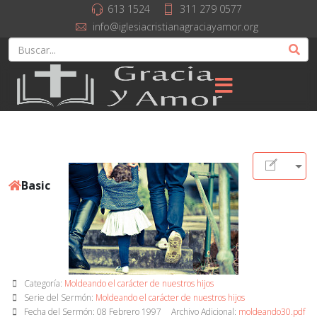
613 1524
311 279 0577
info@iglesiacristianagraciayamor.org
Basic
Categoría:
Moldeando el carácter de nuestros hijos
Serie del Sermón:
Moldeando el carácter de nuestros hijos
Fecha del Sermón: 08 Febrero 1997
Archivo Adicional:
moldeando30.pdf