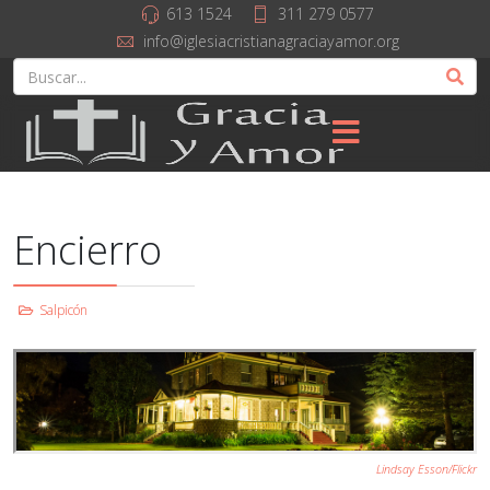
613 1524
311 279 0577
info@iglesiacristianagraciayamor.org
Encierro
Salpicón
Lindsay Esson/Flickr