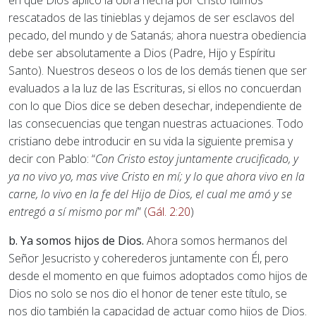
en que Dios aplicó la obra hecha por Cristo fuimos
rescatados de las tinieblas y dejamos de ser esclavos del
pecado, del mundo y de Satanás; ahora nuestra obediencia
debe ser absolutamente a Dios (Padre, Hijo y Espíritu
Santo). Nuestros deseos o los de los demás tienen que ser
evaluados a la luz de las Escrituras, si ellos no concuerdan
con lo que Dios dice se deben desechar, independiente de
las consecuencias que tengan nuestras actuaciones. Todo
cristiano debe introducir en su vida la siguiente premisa y
decir con Pablo: “
Con Cristo estoy juntamente crucificado, y
ya no vivo yo, mas vive Cristo en mí; y lo que ahora vivo en la
carne, lo vivo en la fe del Hijo de Dios, el cual me amó y se
entregó a sí mismo por mí
” (
Gál. 2:20
)
b. Ya somos hijos de Dios.
Ahora somos hermanos del
Señor Jesucristo y coherederos juntamente con Él, pero
desde el momento en que fuimos adoptados como hijos de
Dios no solo se nos dio el honor de tener este título, se
nos dio también la capacidad de actuar como hijos de Dios.