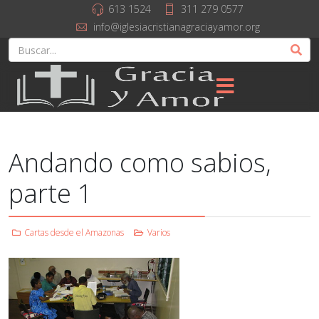
613 1524
311 279 0577
info@iglesiacristianagraciayamor.org
Andando como sabios,
parte 1
Cartas desde el Amazonas
Varios