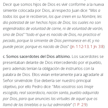
Decir que somos hijos de Dios es vivir conforme a la nueva
simiente colocada por Dios, al respecto Juan dice: “
Mas a
todos los que le recibieron, los que creen en su Nombre, les
dio potestad de ser hechos hijos de Dios; los cuales no son
engendrados de voluntad de carne, ni de voluntad de varón,
sino de Dios
” “
todo el que es nacido de Dios, no practica el
pecado, porque la simiente de Dios permanece en él; y no
puede pecar, porque es nacido de Dios
” (
Jn. 1:12-13
;
1 Jn. 3:8
)
c. Somos sacerdotes del Dios altísimo.
Los sacerdotes se
presentaban delante de Dios intercediendo por el pueblo,
pero además tenían la obligación de instruirlos con la
palabra de Dios. Ellos vivían enteramente para agradarle al
Señor sirviéndole. Ese debería ser nuestro principal
objetivo, por ello Pedro dice: “
Mas vosotros sois linaje
escogido, real sacerdocio, nación santa, pueblo adquirido
por Dios, para que anuncies las virtudes de aquel que os
llamó de las tinieblas a su luz admirable
” (
1 P. 2:9
)