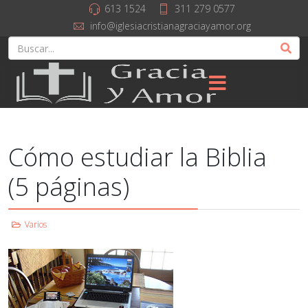
613 1524
311 279 0577
info@iglesiacristianagraciayamor.org
Cómo estudiar la Biblia
(5 páginas)
Varios