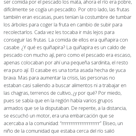
ser comida por el pescado los mata, ahora el río era pobre,
difícilmente se cogía un pescadito. Por otro lado, las frutas
también eran escasas, pues tenían la costumbre de tumbar
los árboles para coger la fruta en cambio de subir para
recolectarlos. Cada vez les tocaba ir más lejos para
conseguir las frutas. La comida de ellos era quiñapira con
casabe. ¿Y qué es quiñapira? La quiñapira es un caldo de
pescado con mucho ají, pero como el pescado era escaso,
apenas colocaban por ahí una pequeña sardinita, el resto
era puro ají. El casabe es una torta asada hecha de yuca
brava. Mas para aumentar la crisis, las personas no
estaban casi saliendo a buscar alimentos ni a trabajar en
las chagras, terrenos de cultivo, ¿y por qué? Por miedo,
pues se sabía que en la región había varios grupos
armados que se la disputaban. De repente, a la distancia,
se escuchó un motor, era una embarcación que se
acercaba a la comunidad: “rrrrrrrrrrrrrrrrrrrrr” Eliseo, un
niño de la comunidad que estaba cerca del río salió