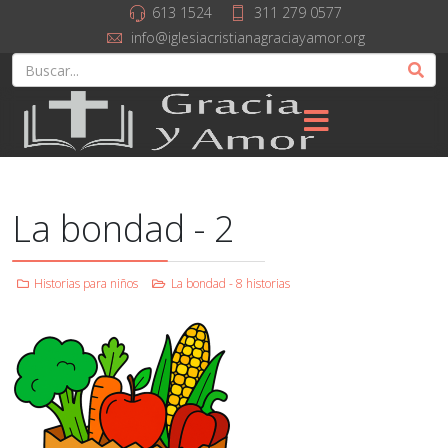
613 1524
311 279 0577
info@iglesiacristianagraciayamor.org
La bondad - 2
Historias para niños
La bondad - 8 historias