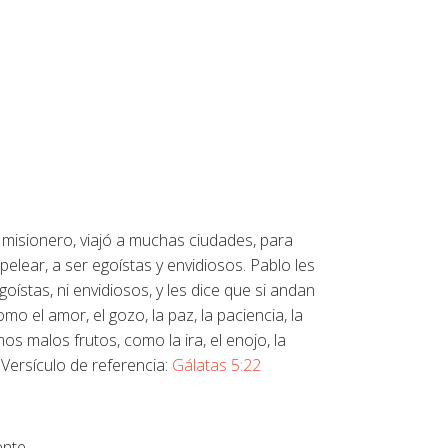
l misionero, viajó a muchas ciudades, para
elear, a ser egoístas y envidiosos. Pablo les
goístas, ni envidiosos, y les dice que si andan
o el amor, el gozo, la paz, la paciencia, la
s malos frutos, como la ira, el enojo, la
. Versículo de referencia:
Gálatas 5:22
ente.