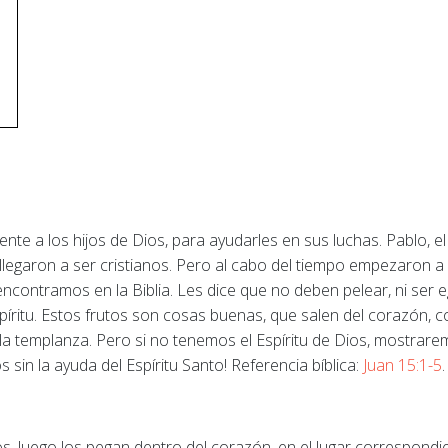
nte a los hijos de Dios, para ayudarles en sus luchas. Pablo, e
llegaron a ser cristianos. Pero al cabo del tiempo empezaron a p
 encontramos en la Biblia. Les dice que no deben pelear, ni ser e
píritu. Estos frutos son cosas buenas, que salen del corazón, com
la templanza. Pero si no tenemos el Espíritu de Dios, mostraremo
s sin la ayuda del Espíritu Santo! Referencia bíblica:
Juan 15:1-5
s, luego los pegan dentro del corazón, en el lugar correspondi