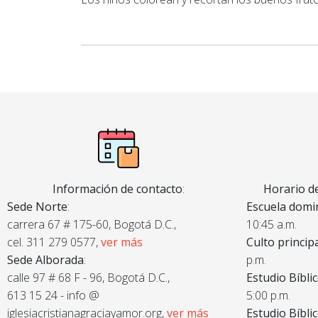
Información de contacto
:
Horario de
Sede Norte
:
Escuela domin
carrera 67 # 175-60, Bogotá D.C.,
10:45 a.m.
cel. 311 279 0577,
ver más
Culto princip
Sede Alborada
:
p.m.
calle 97 # 68 F - 96, Bogotá D.C.,
Estudio Bíbli
613 15 24 - info @
5:00 p.m.
iglesiacristianagraciayamor.org,
ver más
Estudio Bíbli