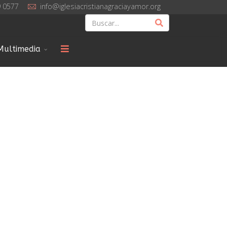
9 0577
info@iglesiacristianagraciayamor.org
Multimedia