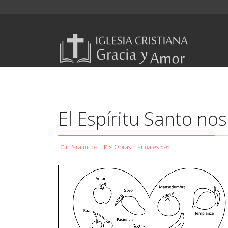
El Espíritu Santo no
Para niños
Obras manuales 5-6