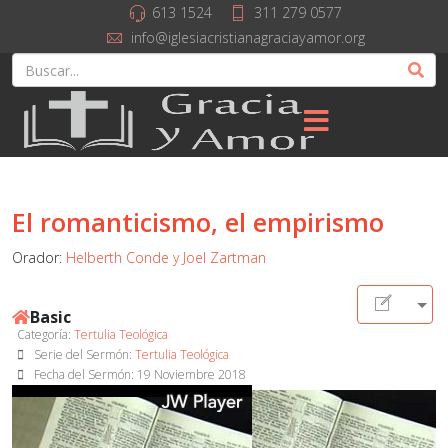
613 1524
311 279 0577
info@iglesiacristianagraciayamor.org
El romanticismo, el empirismo
Orador:
Helberth Conde y Joel Zartman
Basic
Categoría:
Tertulia Teológica
Serie del Sermón:
Tertulia Teológica
Fecha del Sermón:
19 Noviembre 2018