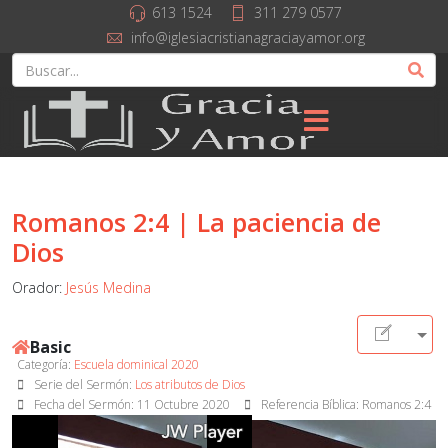
613 1524
311 279 0577
info@iglesiacristianagraciayamor.org
Romanos 2:4 | La paciencia de
Dios
Orador:
Jesús Medina
Basic
Categoría:
Escuela dominical 2020
Serie del Sermón:
Los atributos de Dios
Fecha del Sermón:
11 Octubre 2020
Referencia Bíblica: Romanos 2:4