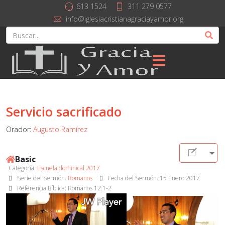
613 1524
311 279 0577
info@iglesiacristianagraciayamor.org
Servicio sacrificado
Orador:
Augusto Ramírez
Basic
Categoría:
Escuela dominical 2017
Serie del Sermón:
Romanos
Fecha del Sermón:
15 Enero 2017
Referencia Bíblica: Romanos 12:1-2