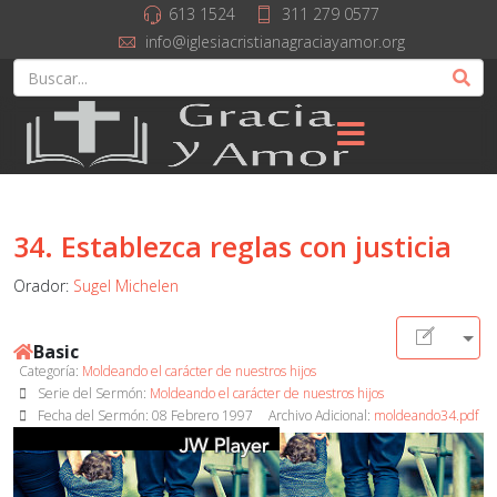
613 1524
311 279 0577
info@iglesiacristianagraciayamor.org
34. Establezca reglas con justicia
Orador:
Sugel Michelen
Basic
Categoría:
Moldeando el carácter de nuestros hijos
Serie del Sermón:
Moldeando el carácter de nuestros hijos
Fecha del Sermón:
08 Febrero 1997
Archivo Adicional:
moldeando34.pdf